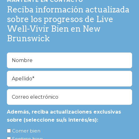
MANTENTE EN CONTACTO
página
Reciba información actualizada
sobre los progresos de Live
Well-Vivir Bien en New
Brunswick
Name
(Required)
En
primer
lugar
Última
Email
(Required)
Además, reciba actualizaciones exclusivas
sobre (seleccione su/s interés/es):
Comer bien
Sentirse bien