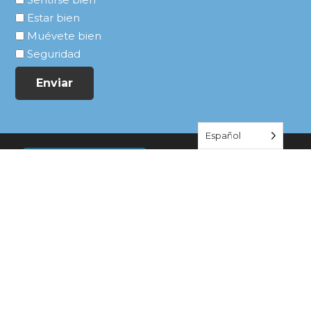
Estar bien
Muévete bien
Seguridad
Enviar
Español
c/o New Brunswick Tomorrow
390 George Street
New Brunswick, NJ 08901
ÚNETE A LA CONVERSACIÓN