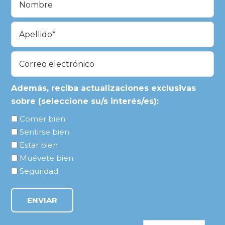
(Obligatorio)
En
primer
lugar
Última
Correo
electrónico
(Obligatorio)
Además, reciba actualizaciones exclusivas
sobre (seleccione su/s interés/es):
Comer bien
Sentirse bien
Estar bien
Muévete bien
Seguridad