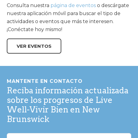
Consulta nuestra
página de eventos
o descárgate
nuestra aplicación móvil para buscar el tipo de
actividades o eventos que más te interesen.
¡Conéctate hoy mismo!
VER EVENTOS
Pie
de
MANTENTE EN CONTACTO
página
Reciba información actualizada
sobre los progresos de Live
Well-Vivir Bien en New
Brunswick
Nombre