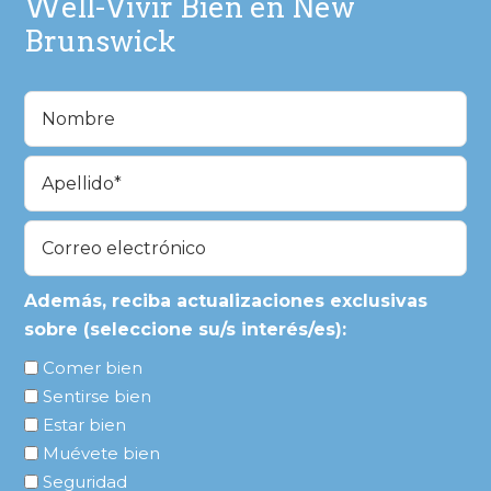
Well-Vivir Bien en New
Brunswick
Nombre
(Obligatorio)
En
primer
lugar
Última
Correo
electrónico
(Obligatorio)
Además, reciba actualizaciones exclusivas
sobre (seleccione su/s interés/es):
Comer bien
Sentirse bien
Estar bien
Muévete bien
Seguridad