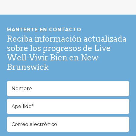
Pie
de
MANTENTE EN CONTACTO
página
Reciba información actualizada
sobre los progresos de Live
Well-Vivir Bien en New
Brunswick
Nombre
(Obligatorio)
En
primer
lugar
Última
Correo
electrónico
(Obligatorio)