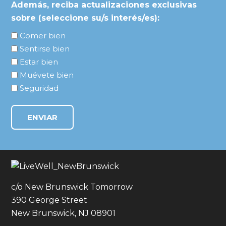
Además, reciba actualizaciones exclusivas
sobre (seleccione su/s interés/es):
Comer bien
Sentirse bien
Estar bien
Muévete bien
Seguridad
c/o New Brunswick Tomorrow
390 George Street
New Brunswick, NJ 08901