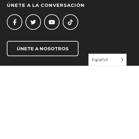
ÚNETE A LA CONVERSACIÓN
ÚNETE A NOSOTROS
Español
ENLACES RÁPIDOS
Empezar a vivir bien
Directorio de recursos
Eventos
Acerca de
Blog