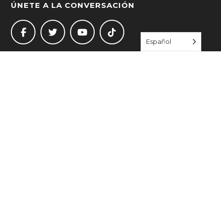
ÚNETE A LA CONVERSACIÓN
Español
ÚNETE A NOSOTROS
ENLACES RÁPIDOS
Empezar a vivir bien
Directorio de recursos
Eventos
Acerca de
Blog