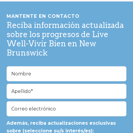
Pie
de
MANTENTE EN CONTACTO
página
Reciba información actualizada
sobre los progresos de Live
Well-Vivir Bien en New
Brunswick
Nombre
(Obligatorio)
En
primer
lugar
Última
Correo
electrónico
(Obligatorio)
Además, reciba actualizaciones exclusivas
sobre (seleccione su/s interés/es):