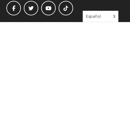
Español
ÚNETE A NOSOTROS
ENLACES RÁPIDOS
Empezar a vivir bien
Directorio de recursos
Eventos
Acerca de
Blog
Póngase en contacto con