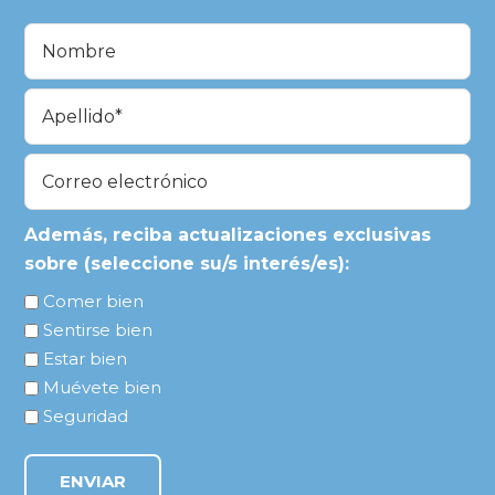
Nombre
(Obligatorio)
En
primer
lugar
Última
Correo
electrónico
(Obligatorio)
Además, reciba actualizaciones exclusivas
sobre (seleccione su/s interés/es):
Comer bien
Sentirse bien
Estar bien
Muévete bien
Seguridad