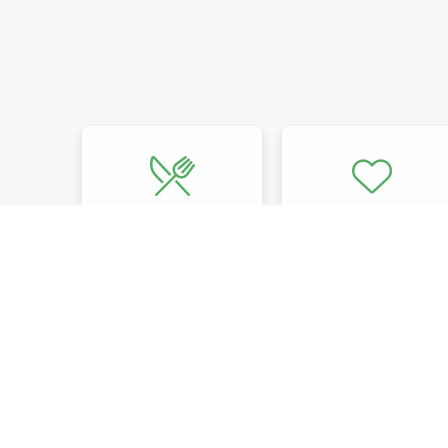
Comer bien
Sentirse bien
Pie
de
ENLACES
RÁPIDOS
página