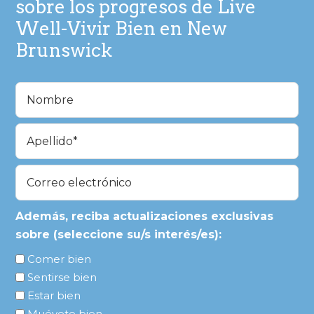
sobre los progresos de Live
Well-Vivir Bien en New
Brunswick
Nombre
(Obligatorio)
En
primer
lugar
Última
Correo
electrónico
(Obligatorio)
Además, reciba actualizaciones exclusivas
sobre (seleccione su/s interés/es):
Comer bien
Sentirse bien
Estar bien
Muévete bien