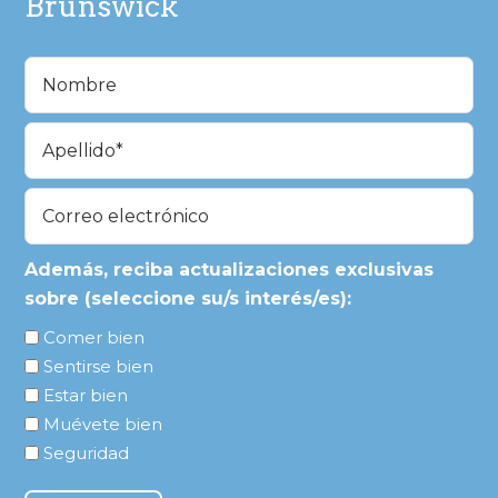
Brunswick
Nombre
(Obligatorio)
En
primer
lugar
Última
Correo
electrónico
(Obligatorio)
Además, reciba actualizaciones exclusivas
sobre (seleccione su/s interés/es):
Comer bien
Sentirse bien
Estar bien
Muévete bien
Seguridad