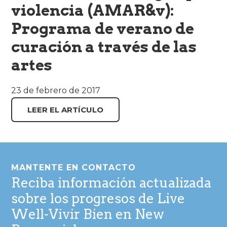
violencia (AMAR&v):
Programa de verano de
curación a través de las
artes
23 de febrero de 2017
LEER EL ARTÍCULO
Pie
de
MANTENTE EN CONTACTO
página
Reciba información actualizada
sobre los progresos de Live
Well-Vivir Bien en New